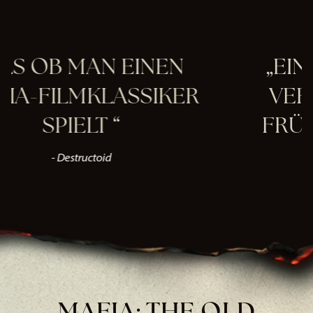
 EINEN
EINE WUNDER
ASSIKER
VERSION SIZILI
FRÜHEN 1900ER
- VGC
MAFIA: THE OLD