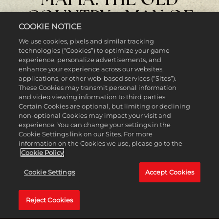
COUNTRY - MAN OF
COOKIE NOTICE
HONOR
We use cookies, pixels and similar tracking
technologies (“Cookies”) to optimize your game
experience, personalize advertisements, and
enhance your experience across our websites,
applications, or other web-based services (“Sites”).
These Cookies may transmit personal information
and video viewing information to third parties.
Certain Cookies are optional, but limiting or declining
non-optional Cookies may impact your visit and
experience. You can change your settings in the
Cookie Settings link on our Sites. For more
information on the Cookies we use, please go to the
Cookie Policy
Cookie Settings
Accept Cookies
Accept & Play
Sizilien im Winter 1905. In den Monaten seit seiner
Einweihung hat sich Enzo Favara als zuverlässiger Soldat
Reject Cookies
Indem du auf "Spielen"
der Torrisi-Gangsterfamilie erwiesen. Nun betraut der
klickst, stimmst du den
Don ihn und Cesare mit einer heiklen Aufgabe: Ennio